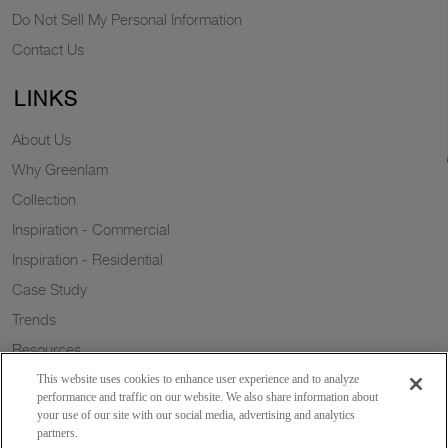
Do Not Sell My Personal Information
Contact Us
LINKS
About Us
Why Greenlam
Collection
Inspiration - Commercial
Inspiration - Residential
Case Study
Trends
Resources
Sustainability
This website uses cookies to enhance user experience and to analyze
performance and traffic on our website. We also share information about
your use of our site with our social media, advertising and analytics
partners.