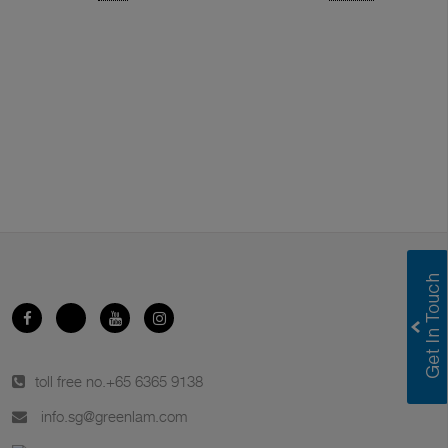
toll free no.
+65 6365 9138
info.sg@greenlam.com