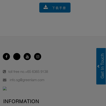
下载手册
toll free no.
+65 6365 9138
info.sg@greenlam.com
INFORMATION