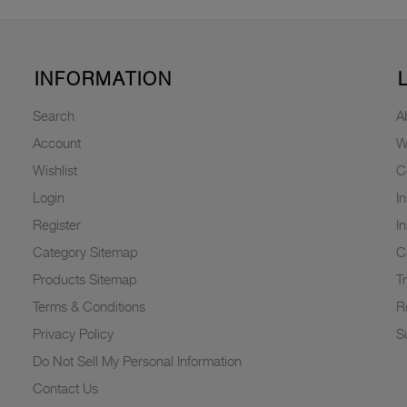
INFORMATION
Search
A
Account
W
Wishlist
C
Login
I
Register
I
Category Sitemap
C
Products Sitemap
T
Terms & Conditions
R
Privacy Policy
Su
Do Not Sell My Personal Information
Contact Us