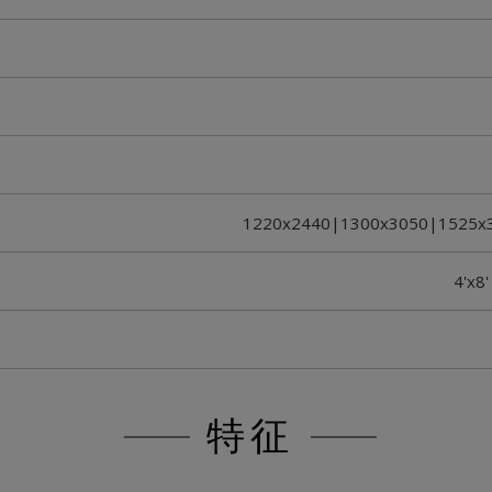
1220x2440|1300x3050|1525x
4'x8'
特征