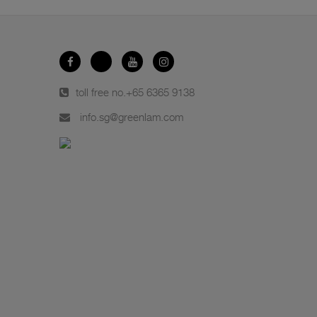
toll free no.
+65 6365 9138
info.sg@greenlam.com