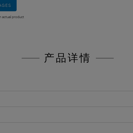
MAGES
 actual product
产品详情