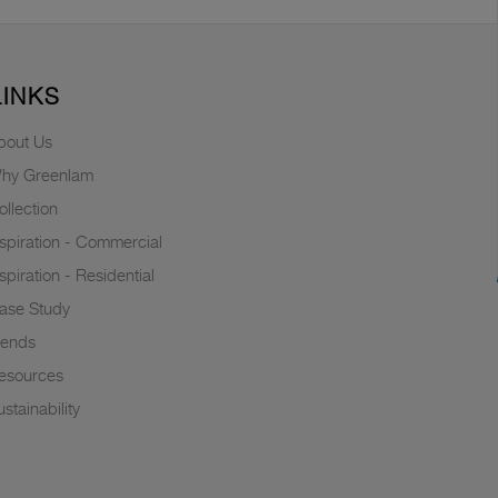
LINKS
bout Us
hy Greenlam
ollection
nspiration - Commercial
nspiration - Residential
ase Study
rends
esources
stainability