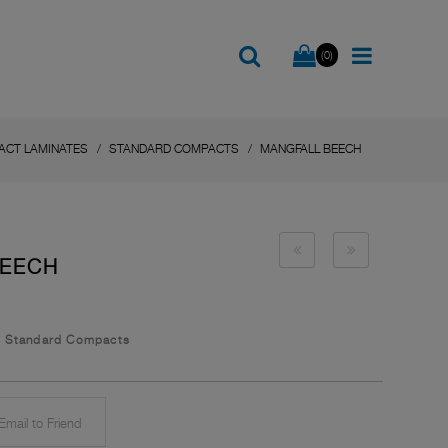
(0)
ACT LAMINATES
STANDARD COMPACTS
MANGFALL BEECH
BEECH
/
Standard Compacts
mail to Friend