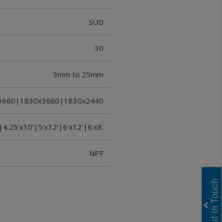
SUD
30
3mm to 25mm
3660|1830x3660|1830x2440
|4.25'x10'|5'x12'|6'x12'|6'x8'
NPF