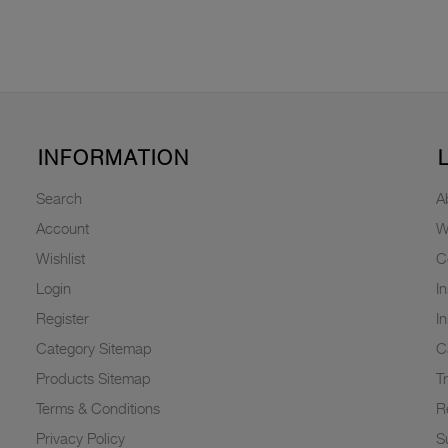
INFORMATION
Search
A
Account
W
Wishlist
C
Login
I
Register
I
Category Sitemap
C
Products Sitemap
T
Terms & Conditions
R
Privacy Policy
Su