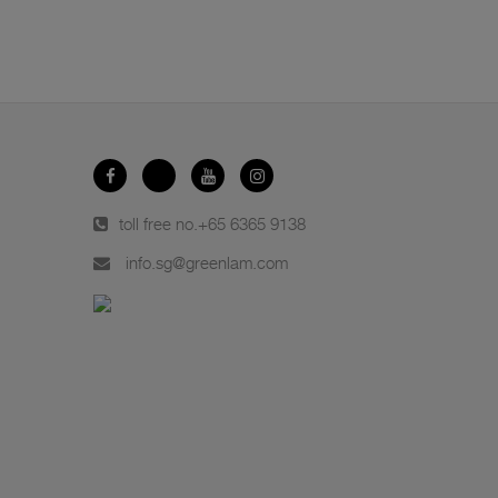
toll free no.
+65 6365 9138
info.sg@greenlam.com