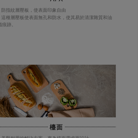
防指紋層壓板，使表面印象自由
這種層壓板使表面無孔和防水，使其易於清潔雜質和油
脂痕跡。
檯面