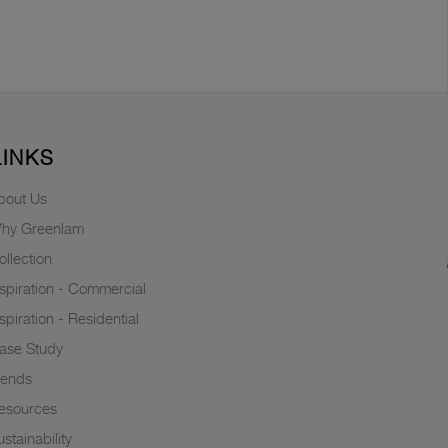
LINKS
bout Us
hy Greenlam
ollection
nspiration - Commercial
nspiration - Residential
ase Study
rends
esources
stainability