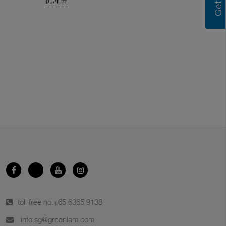
抗冲击
toll free no.
+65 6365 9138
info.sg@greenlam.com