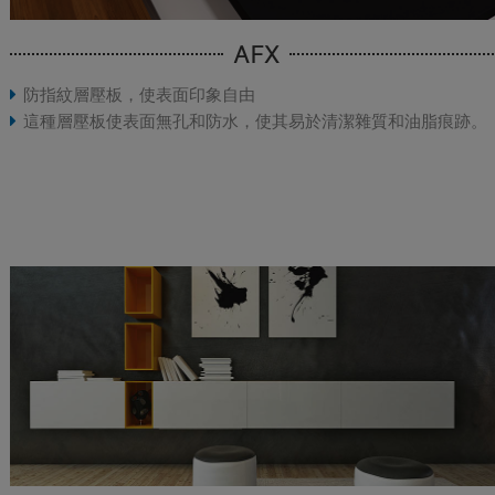
AFX
防指紋層壓板，使表面印象自由
這種層壓板使表面無孔和防水，使其易於清潔雜質和油脂痕跡。