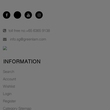
toll free no.
+65 6365 9138
info.sg@greenlam.com
INFORMATION
Search
Account
Wishlist
Login
Register
Category Sitemap