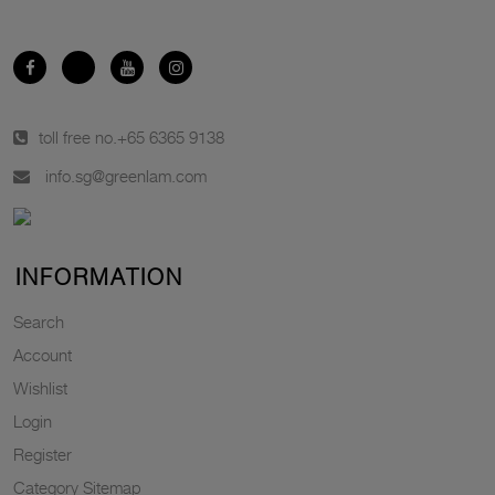
toll free no.
+65 6365 9138
info.sg@greenlam.com
INFORMATION
Search
Account
Wishlist
Login
Register
Category Sitemap