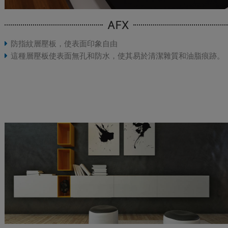
AFX
防指紋層壓板，使表面印象自由
這種層壓板使表面無孔和防水，使其易於清潔雜質和油脂痕跡。