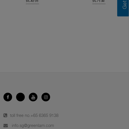
抗划伤
抗污染
toll free no.
+65 6365 9138
info.sg@greenlam.com