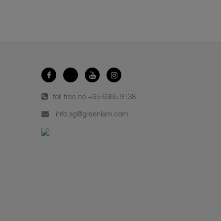
toll free no.
+65 6365 9138
info.sg@greenlam.com