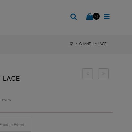
(0)
家
CHANTILLY LACE
Y LACE
Custom
mail to Friend