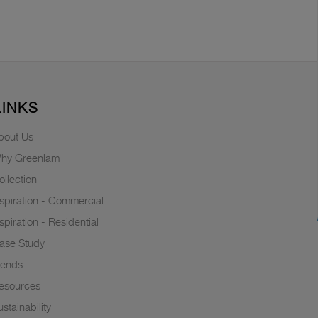
LINKS
bout Us
hy Greenlam
ollection
nspiration - Commercial
nspiration - Residential
ase Study
rends
esources
stainability