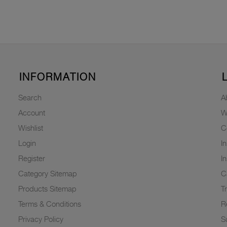
INFORMATION
Search
A
Account
W
Wishlist
C
Login
I
Register
I
Category Sitemap
C
Products Sitemap
T
Terms & Conditions
R
Privacy Policy
Su