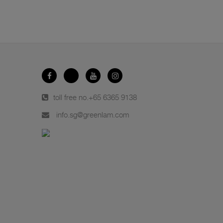
toll free no.
+65 6365 9138
info.sg@greenlam.com