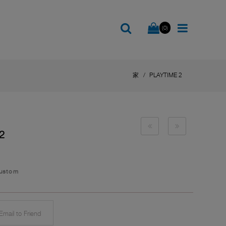
(0)
家
PLAYTIME 2
2
Custom
mail to Friend