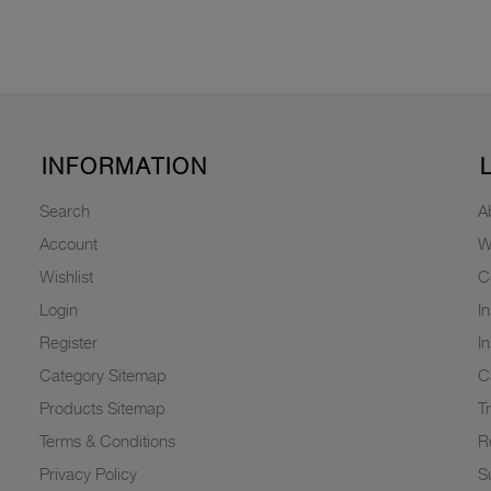
INFORMATION
Search
A
Account
W
Wishlist
C
Login
I
Register
I
Category Sitemap
C
Products Sitemap
T
Terms & Conditions
R
Privacy Policy
Su