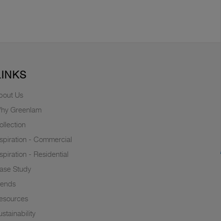
LINKS
bout Us
hy Greenlam
ollection
nspiration - Commercial
nspiration - Residential
ase Study
rends
esources
stainability