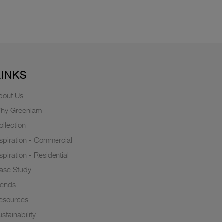
LINKS
bout Us
hy Greenlam
ollection
nspiration - Commercial
nspiration - Residential
ase Study
rends
esources
stainability