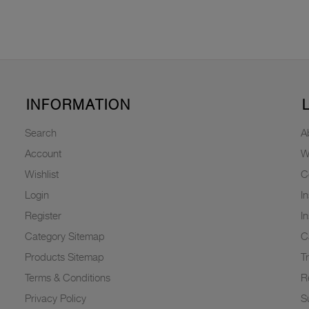
INFORMATION
Search
A
Account
W
Wishlist
C
Login
I
Register
I
Category Sitemap
C
Products Sitemap
T
Terms & Conditions
R
Privacy Policy
Su