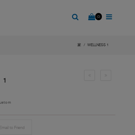
(0)
家
WELLNESS 1
 1
Custom
mail to Friend