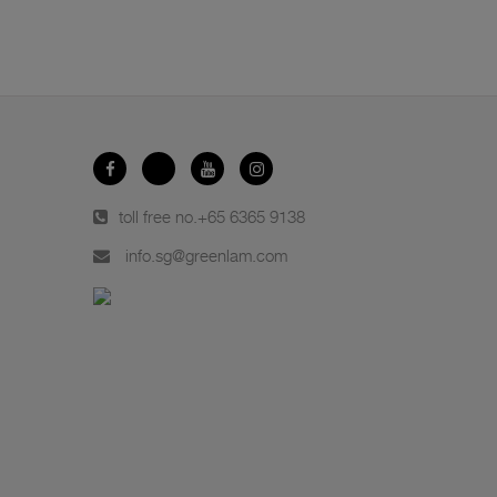
toll free no.
+65 6365 9138
info.sg@greenlam.com