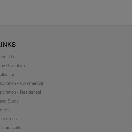
LINKS
bout Us
hy Greenlam
ollection
nspiration - Commercial
nspiration - Residential
ase Study
rends
esources
stainability