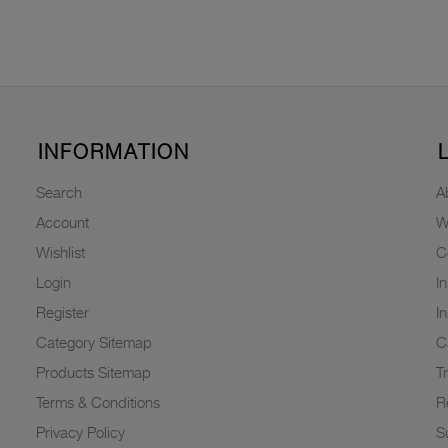
INFORMATION
Search
A
Account
W
Wishlist
C
Login
I
Register
I
Category Sitemap
C
Products Sitemap
T
Terms & Conditions
R
Privacy Policy
Su