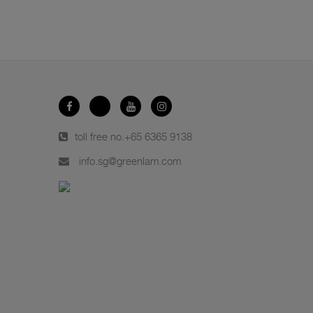
toll free no.
+65 6365 9138
info.sg@greenlam.com