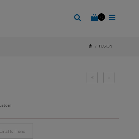
(0)
家
FUSION
Custom
mail to Friend